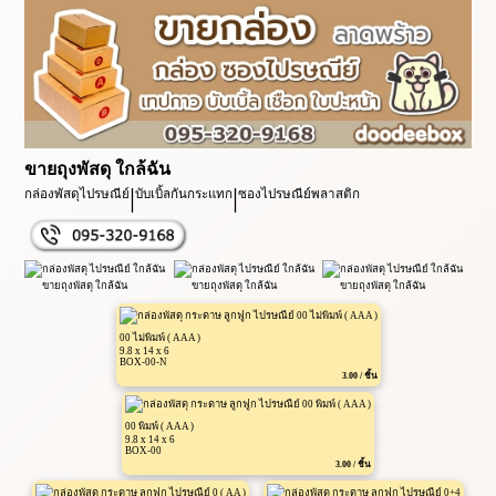
ขายถุงพัสดุ ใกล้ฉัน
|
|
กล่องพัสดุไปรษณีย์
บับเบิ้ลกันกระแทก
ซองไปรษณีย์พลาสติก
00 ไม่พิมพ์ ( AAA )
9.8 x 14 x 6
BOX-00-N
3.00 / ชิ้น
00 พิมพ์ ( AAA )
9.8 x 14 x 6
BOX-00
3.00 / ชิ้น